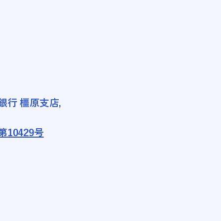
銀行 橿原支店,
10429号