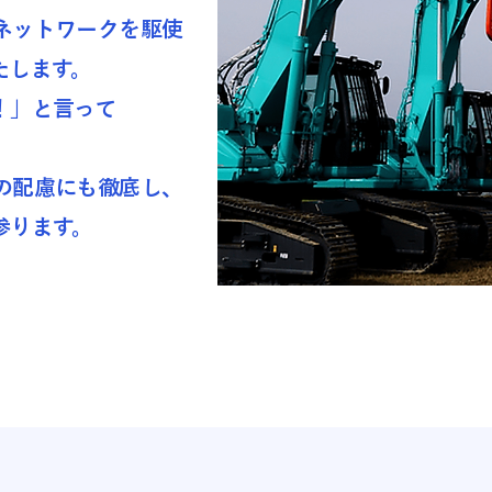
ネットワークを駆使
たします。
！」と言って
。
の配慮にも徹底し、
参ります。