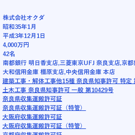
株式会社オクダ
昭和35年1月
平成3年12月1日
4,000万円
42名
南都銀行 明日香支店,三菱東京UFJ 奈良支店,京都
大和信用金庫 橿原支店,中央信用金庫 本店
建築工事・解体工事他15種 奈良県知事許可 特定 第
土木工事 奈良県知事許可 一般 第10429号
奈良県収集運搬許可証
奈良県収集運搬許可証（特管）
大阪府収集運搬許可証
大阪府収集運搬許可証（特管）
京都府収集運搬許可証